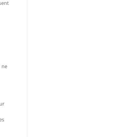
sent
a ne
sur
es